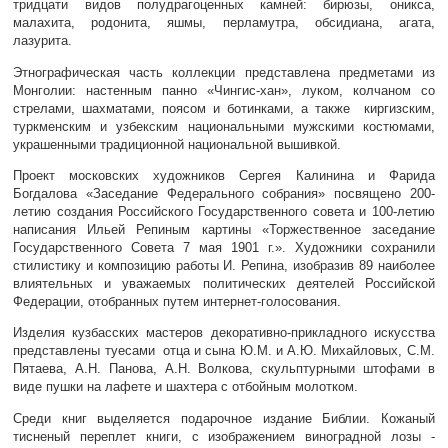
тридцати видов полудрагоценных камней: бирюзы, оникса,
малахита, родонита, яшмы, перламутра, обсидиана, агата,
лазурита.
Этнографическая часть коллекции представлена предметами из
Монголии: настенным панно «Чингис-хан», луком, колчаном со
стрелами, шахматами, поясом и ботинками, а также киргизским,
туркменским и узбекским национальными мужскими костюмами,
украшенными традиционной национальной вышивкой.
Проект московских художников Сергея Калинина и Фарида
Богдалова «Заседание Федерального собрания» посвящено 200-
летию создания Российского Государственного совета и 100-летию
написания Ильей Репиным картины «Торжественное заседание
Государственного Совета 7 мая 1901 г.». Художники сохранили
стилистику и композицию работы И. Репина, изобразив 89 наиболее
влиятельных и уважаемых политических деятелей Российской
Федерации, отобранных путем интернет-голосования.
Изделия кузбасских мастеров декоративно-прикладного искусства
представлены туесами отца и сына Ю.М. и А.Ю. Михайловых, С.М.
Пятаева, А.Н. Панова, А.Н. Волкова, скульптурными штофами в
виде пушки на лафете и шахтера с отбойным молотком.
Среди книг выделяется подарочное издание Библии. Кожаный
тисненый переплет книги, с изображением виноградной лозы -