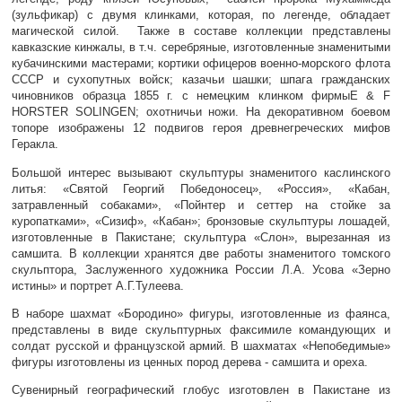
(зульфикар) с двумя клинками, которая, по легенде, обладает
магической силой. Также в составе коллекции представлены
кавказские кинжалы, в т.ч. серебряные, изготовленные знаменитыми
кубачинскими мастерами; кортики офицеров военно-морского флота
СССР и сухопутных войск; казачьи шашки; шпага гражданских
чиновников образца 1855 г. с немецким клинком фирмыE & F
HORSTER SOLINGEN; охотничьи ножи. На декоративном боевом
топоре изображены 12 подвигов героя древнегреческих мифов
Геракла.
Большой интерес вызывают скульптуры знаменитого каслинского
литья: «Святой Георгий Победоносец», «Россия», «Кабан,
затравленный собаками», «Пойнтер и сеттер на стойке за
куропатками», «Сизиф», «Кабан»; бронзовые скульптуры лошадей,
изготовленные в Пакистане; скульптура «Слон», вырезанная из
самшита. В коллекции хранятся две работы знаменитого томского
скульптора, Заслуженного художника России Л.А. Усова «Зерно
истины» и портрет А.Г.Тулеева.
В наборе шахмат «Бородино» фигуры, изготовленные из фаянса,
представлены в виде скульптурных факсимиле командующих и
солдат русской и французской армий. В шахматах «Непобедимые»
фигуры изготовлены из ценных пород дерева - самшита и ореха.
Сувенирный географический глобус изготовлен в Пакистане из