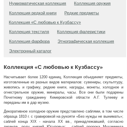
Нумизматическая коллекция
Коллекция оружия
Коллекция редкой книги
Редкие предметы
Коллекция «С любовью к Кузбассу»
Коллекция текстиля
Коллекция фалеристики
Коллекция фарфора
Этнографическая коллекция
Электронный каталог
Коллекция «С любовью к Кузбассу»
Насчитывает более 1200 единиц. Коллекция объединяет предметы,
изготовленные из разных видов материалов: сувениры, скульптуру,
живопись и графику, редкие книги, награды, монеты, холодное и
огнестрельное оружие, минералы, часы. Все они были подарены
Почетному гражданину Кемеровской области А.Г. Тулееву и
переданы им в дар музею.
Декоративное холодное оружие представлено саблями, в том числе
образца 1810 г. с гравировкой на рукояти «Без нужды не вынимать»;
саблей конца XIX - начала ХХ вв., принадлежавшей, согласно
легенде, роду князей Юсуповых; саблей пророка Мухаммеда