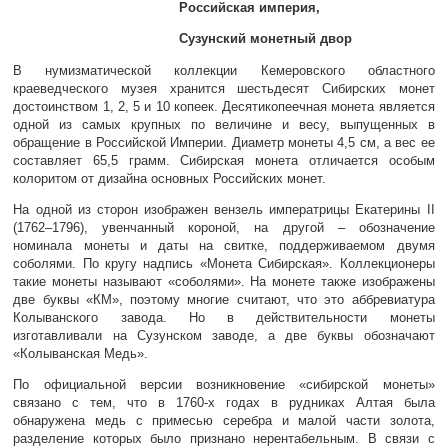
Российская империя,
Сузунский монетный двор
В нумизматической коллекции Кемеровского областного
краеведческого музея хранится шестьдесят Сибирских монет
достоинством 1, 2, 5 и 10 копеек. Десятикопеечная монета является
одной из самых крупных по величине и весу, выпущенных в
обращение в Российской Империи. Диаметр монеты 4,5 см, а вес ее
составляет 65,5 грамм. Сибирская монета отличается особым
колоритом от дизайна основных Российских монет.
На одной из сторон изображен вензель императрицы Екатерины II
(1762–1796), увенчанный короной, на другой – обозначение
номинала монеты и даты на свитке, поддерживаемом двумя
соболями. По кругу надпись «Монета Сибирская». Коллекционеры
такие монеты называют «соболями». На монете также изображены
две буквы «КМ», поэтому многие считают, что это аббревиатура
Колыванского завода. Но в действительности монеты
изготавливали на Сузунском заводе, а две буквы обозначают
«Колыванская Медь».
По официальной версии возникновение «сибирской монеты»
связано с тем, что в 1760-х годах в рудниках Алтая была
обнаружена медь с примесью серебра и малой части золота,
разделение которых было признано нерентабельным. В связи с