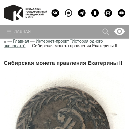
ГЛАВНАЯ
—
Главная
—
Интернет-проект "История одного
экспоната"
—
Сибирская монета правления Екатерины II
Сибирская монета правления Екатерины II