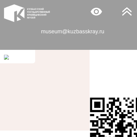
museum@kuzbasskray.ru