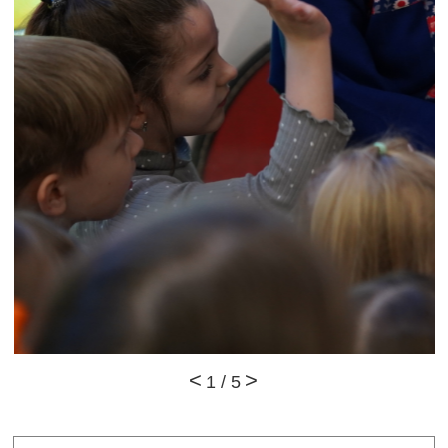
1
/
5