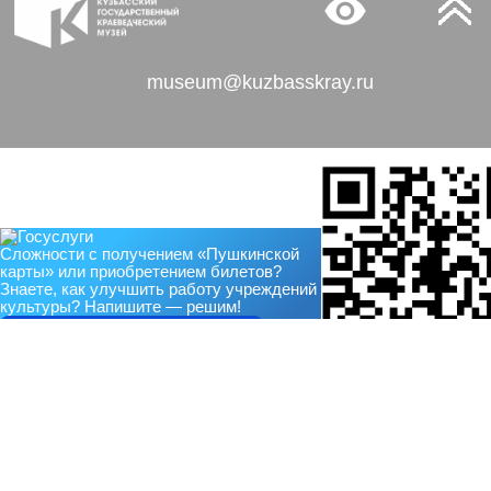
museum@kuzbasskray.ru
Сложности с получением «Пушкинской
карты» или приобретением билетов?
Знаете, как улучшить работу учреждений
культуры?
Напишите — решим!
Написать
Чтобы оценить усл
предоставления ус
используйте QR-код
перейдите по ссы