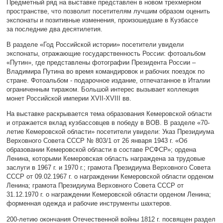
Предметный ряд на выставке представлен
в новом трехмерном
пространстве, что позволит посетителям лучшим образом оценить
экспонаты и позитивные изменения,
произошедшие в Кузбассе
за последние два десятилетия.
В разделе «Год Российской истории» посетители увидели
экспонаты, отражающие государственность России: фотоальбом
«Путин», где представлены фотографии Президента России –
Владимира Путина
во время командировок и рабочих поездок по
стране. Фотоальбом - подарочное издание, отпечатанное в Италии
ограниченным тиражом. Большой интерес вызывает коллекция
монет Российской империи XVII-XVIII вв.
На выставке раскрывается тема образования Кемеровской области
и отражается вклад кузбассовцев в победу в ВОВ. В разделе «70-
летие Кемеровской области» посетители увидели: Указ Президиума
Верховного Совета СССР № 803/1 от 26 января 1943 г. «Об
образовании Кемеровской области в составе РСФСР»; ордена
Ленина, которыми Кемеровская область награждена за трудовые
заслуги в 1967 г. и 1970 г.; грамота Президиума Верховного Совета
СССР от 09.02.1967 г. о награждении Кемеровской области орденом
Ленина; грамота Президиума Верховного Совета СССР от
31.12.1970 г. о награждении Кемеровской области орденом Ленина;
форменная одежда и рабочие инструменты шахтеров.
200-летию окончания Отечественной войны 1812 г. посвящен раздел