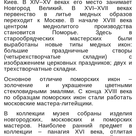
Киев. В XIV–XV веках его место занимает
Новгород Великий. В XVI–XVII веках
первенство в литье медных образов
переходит к Москве. В начале XVIII века
центром меднолитого производства
становится Поморье. Здесь в
старообрядческих мастерских были
выработаны новые типы медных икон:
большие праздничные створы
(четырехстворчатые складни) с
изображением церковных праздников; двух и
трехстворчатные складни.
Основное отличие поморских икон –
золочение и украшение цветными
стекловидными эмалями. С конца XVIII века
по образцам поморских икон стали работать
московские мастера-литейщики.
В коллекции музея собраны изделия
новгородских, московских и поморских
мастеров. Наиболее ранний предмет в
коллекции – панагия XVI века, отлитая