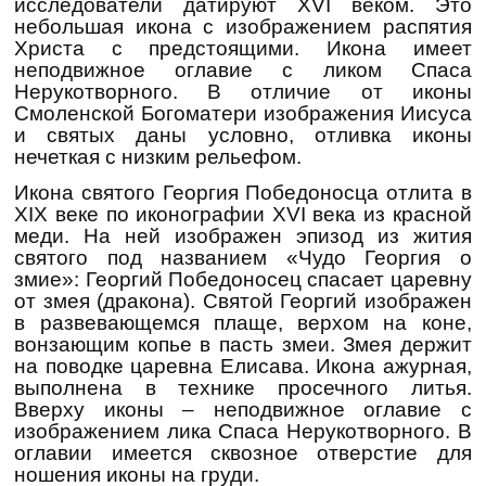
исследователи датируют XVI веком. Это
небольшая икона с изображением распятия
Христа с предстоящими. Икона имеет
неподвижное оглавие с ликом Спаса
Нерукотворного. В отличие от иконы
Смоленской Богоматери изображения Иисуса
и святых даны условно, отливка иконы
нечеткая с низким рельефом.
Икона святого Георгия Победоносца отлита в
XIX веке по иконографии XVI века из красной
меди. На ней изображен эпизод из жития
святого под названием «Чудо Георгия о
змие»: Георгий Победоносец спасает царевну
от змея (дракона). Святой Георгий изображен
в развевающемся плаще, верхом на коне,
вонзающим копье в пасть змеи. Змея держит
на поводке царевна Елисава. Икона ажурная,
выполнена в технике просечного литья.
Вверху иконы – неподвижное оглавие с
изображением лика Спаса Нерукотворного. В
оглавии имеется сквозное отверстие для
ношения иконы на груди.