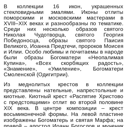
В коллекции 16 икон, украшенных
стекловидными эмалями. Иконы отлиты
поморскими и московскими мастерами в
XVIII–XIX веках и разнообразны по тематике.
Среди них несколько образов святого
Николая Чудотворца, святого Георгия
Победоносца, образы святого Паисия
Великого, Иоанна Предтечи, пророков Моисея
и Илии. Особо любимы и почитаемы в народе
были образы Богоматери «Неопалимая
Купина», «Всех скорбящих радость»,
«Знамение», «Умиление», Богоматери
Смоленской (Одигитрии).
Из меднолитых крестов в коллекции
представлены нательные, напрестольные и
киотные. Киотный крест «Распятие Христово
с предстоящими» отлит во второй половине
XIX века. В центре композиции – крест
восьмиконечной формы. На левой пластине
изображены Богоматерь и святая Марфа; на
правой – апостол Иоанн Богослов и мученик