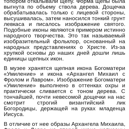
топором откалывали щепу. Форма щепы была
выгнута по объему ствола дерева. Дощечка
обрабатывалась только с лицевой стороны,
высушивалась, затем наносился тонкий грунт
левкаса и писалось изображение святого.
Подобные иконы являются примером истинно
народного творчества. Это так называемый
изобразительный фольклор, основанный на
народных представлениях о Христе. Из-за
хрупкой основы до наших дней дошли лишь
единицы щепных икон.
В музее хранятся щепная икона Богоматери
«Умиление» и икона «Архангел Михаил с
Фролом и Лавром». Изображение Богоматери
«Умиление» выполнено в оттенках охры и
практически сливается с тоном дерева. С
тончайшей, почти невесомой дощечки на нас
смотрит строгий византийский лик
Богородицы, держащей на руках младенца
Иисуса.
В отличие от нее образы Архангела Михаила,