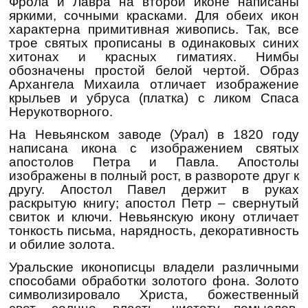
Фрола и Лавра на второй иконе написаны
яркими, сочными красками. Для обеих икон
характерна примитивная живопись. Так, все
трое святых прописаны в одинаковых синих
хитонах и красных гиматиях. Нимбы
обозначены простой белой чертой. Образ
Архангела Михаила отличает изображение
крыльев и убруса (платка) с ликом Спаса
Нерукотворного.
На Невьянском заводе (Урал) в 1820 году
написана икона с изображением святых
апостолов Петра и Павла. Апостолы
изображены в полный рост, в развороте друг к
другу. Апостол Павел держит в руках
раскрытую книгу; апостол Петр – свернутый
свиток и ключи. Невьянскую икону отличает
тонкость письма, нарядность, декоративность
и обилие золота.
Уральские иконописцы владели различными
способами обработки золотого фона. Золото
символизировало Христа, божественный