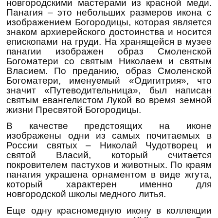
новгородскими мастерами из красной меди.
Панагия – это небольших размеров икона с
изображением Богородицы, которая является
знаком архиерейского достоинства и носится
епископами на груди. На хранящейся в музее
панагии изображен образ Смоленской
Богоматери со святым Николаем и святым
Власием. По преданию, образ Смоленской
Богоматери, именуемый «Одигитрия», что
значит «Путеводительница», был написан
святым евангелистом Лукой во время земной
жизни Пресвятой Богородицы.
В качестве предстоящих на иконе
изображены одни из самых почитаемых в
России святых – Николай Чудотворец и
святой Власий, который считается
покровителем пастухов и животных. По краям
панагия украшена орнаментом в виде жгута,
который характерен именно для
новгородской школы медного литья.
Еще одну красномедную икону в коллекции