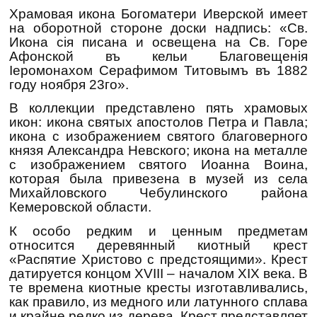
Храмовая икона Богоматери Иверской имеет
на оборотной стороне доски надпись: «Св.
Икона сiя писана и освещена на Св. Горе
Афонской въ кельи Благовещенiя
Iеромонахом Серафимом Титовымъ въ 1882
году ноября 23го».
В коллекции представлено пять храмовых
икон: икона святых апостолов Петра и Павла;
икона с изображением святого благоверного
князя Александра Невского; икона на металле
с изображением святого Иоанна Воина,
которая была привезена в музей из села
Михайловского Чебулинского района
Кемеровской области.
К особо редким и ценным предметам
относится деревянный киотный крест
«Распятие Христово с предстоящими». Крест
датируется концом XVIII – началом XIX века. В
те времена киотные кресты изготавливались,
как правило, из медного или латунного сплава
и крайне редко из дерева. Крест представляет