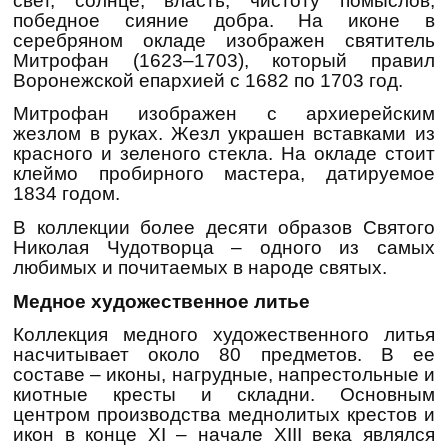
свет, солнце, власть, чистоту помыслов,
победное сияние добра. На иконе в
серебряном окладе изображен святитель
Митрофан (1623–1703), который правил
Воронежской епархией с 1682 по 1703 год.
Митрофан изображен с архиерейским
жезлом в руках. Жезл украшен вставками из
красного и зеленого стекла. На окладе стоит
клеймо пробирного мастера, датируемое
1834 годом.
В коллекции более десяти образов Святого
Николая Чудотворца – одного из самых
любимых и почитаемых в народе святых.
Медное художественное литье
Коллекция медного художественного литья
насчитывает около 80 предметов. В ее
составе – иконы, нагрудные, напрестольные и
киотные кресты и складни. Основным
центром производства меднолитых крестов и
икон в конце XI – начале XIII века являлся