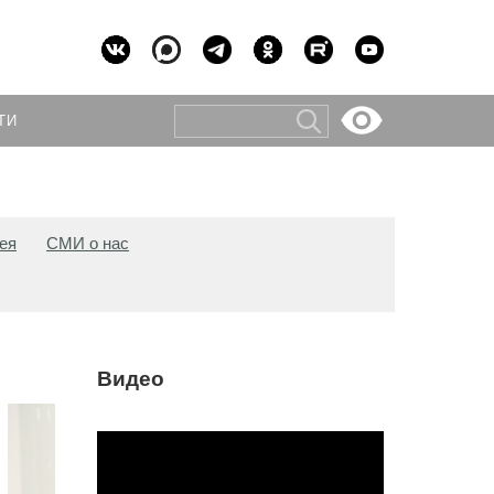
ТИ
ея
СМИ о нас
Видео