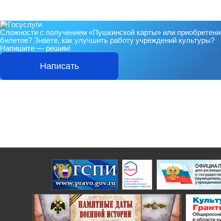
Сложности с получением «Пушкинской карты» или приобретен
билетов? Знаете, как улучшить работу учреждений культуры?
Напишите — решим!
Написать