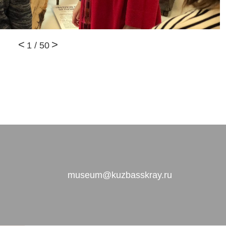
1
/
50
museum@kuzbasskray.ru