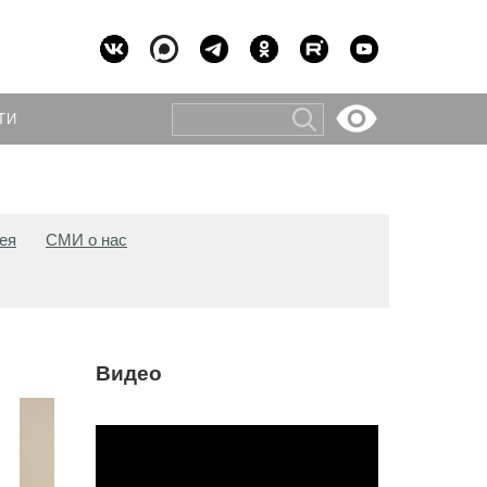
ТИ
ея
СМИ о нас
Видео