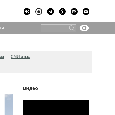
ТИ
ея
СМИ о нас
Видео