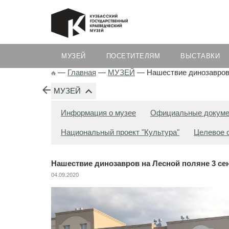
МУЗЕЙ
ПОСЕТИТЕЛЯМ
ВЫСТАВКИ
—
Главная
—
МУЗЕЙ
—
Нашествие динозавров 
МУЗЕЙ
Информация о музее
Официальные докум
Национальный проект "Культура"
Целевое 
Нашествие динозавров на Лесной поляне 3 се
04.09.2020