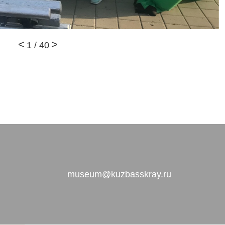
1
/
40
museum@kuzbasskray.ru